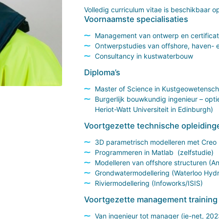
Volledig curriculum vitae is beschikbaar 
Voornaamste specialisaties
Management van ontwerp en certificati
Ontwerpstudies van offshore, haven- 
Consultancy in kustwaterbouw
Diploma’s
Master of Science in Kustgeowetensch
Burgerlijk bouwkundig ingenieur – opt
Heriot-Watt Universiteit in Edinburgh)
Voortgezette technische opleiding
3D parametrisch modelleren met Creo 
Programmeren in Matlab (zelfstudie)
Modelleren van offshore structuren (A
Grondwatermodellering (Waterloo Hyd
Riviermodellering (Infoworks/ISIS)
Voortgezette management training
Van ingenieur tot manager (ie-net, 202