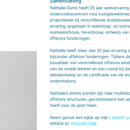
Samenvatting
Nathalie Gunst heeft 25 jaar werkervaring
onderzoekscentrum voor kustgeowetensch
projectleider bij verschillende studiebure
ervaring opgedaan in waterloop- en overs
kustwaterbouw, havenbouw, ontwerp van slu
offshore funderingen.
Nathalie heeft meer dan 20 jaar ervaring
bijzonder offshore funderingen. Tijdens de
bouwheer van verschillende offshore win
van de civiele werken en dan vooral bij de 
detailontwerp en de certificatie van de d
onderstations.
Nathalie’s sterke punten zijn haar multidisc
offshore structuren, gecombineerd met 
heeft over de jaren heen.
Neem gerust een kijkje op mijn
LinkedIn pr
WINDA ID:
NG234513BE